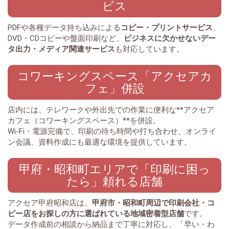
ビス
PDFや各種データ持ち込みによる
コピー・プリントサービス
、
DVD・CDコピーや盤面印刷など、
ビジネスに欠かせないデー
タ出力・メディア関連サービス
も対応しています。
コワーキングスペース「アクセアカ
フェ」併設
店内には、テレワークや外出先での作業に便利な**アクセア
カフェ（コワーキングスペース）**を併設。
Wi-Fi・電源完備で、印刷の待ち時間や打ち合わせ、オンライ
ン会議、資料作成にも最適な環境を提供しています。
甲府・昭和町エリアで「印刷に困っ
たら」頼れる店舗
アクセア甲府昭和店は、
甲府市・昭和町周辺で印刷会社・コ
ピー店をお探しの方に選ばれている地域密着型店舗
です。
データ作成前の相談から納品まで丁寧に対応し、「早い・わ