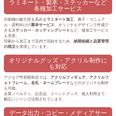
ラミネート・製本・ステッカーなど
各種加工サービス
印刷物の耐久性を高める
ラミネート加工
、冊子・マニュア
ル・資料向けの
製本サービス
、オリジナルデザインで作成で
きる
ステッカー・カッティングシート
など、後加工サービス
も充実。
印刷から加工まで店内で完結するため、
納期短縮と品質管理
の両立
を実現しています。
オリジナルグッズ・アクリル制作に
も対応
アクセア甲府昭和店では、
アクリルフィギュア、アクリルフ
ォトフレーム、名札・ネームプレート
などのオリジナル制作
も可能。
企業ノベルティ、記念品、イベントグッズ、個人利用まで、
幅広いシーンで活用されています。
データ出力・コピー・メディアサー