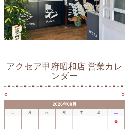
アクセア甲府昭和店 営業カレ
ンダー
«
»
2026年08月
日
月
火
水
木
金
土
1