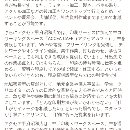
点が特長です。また、ラミネート加工、製本、パネル貼り、
アクリル加工などの後加工もワンストップで行えるため、イ
ベントや展示会、店舗販促、社内資料作成までまとめて相談
することが可能です。
さらにアクセア甲府昭和店では、印刷サービスに加えて**コ
ワーキングスペース「ACCEA CAFE（アクセアカフェ）」**を
併設しています。Wi-Fiや電源、フリードリンクを完備し、テ
レワークやオンライン会議、集中作業、打ち合わせ、学習ス
ペースとしても利用できる環境を提供しています。外出先で
の作業拠点としてはもちろん、「印刷の待ち時間に仕事を進
める」「資料を印刷してその場で確認・修正する」といった
使い方ができるのも、印刷店併設型ならではの利便性です。
地域密着型の店舗として、地元企業や個人事業主、学生、ク
リエイターの方々の日常的な業務を支える存在であると同時
に、急な案件や短納期の相談にも親身に対応することを大切
にしています。「どんな印刷方法が良いかわからない」「仕
上がりイメージを相談したい」といった場合でも、スタッフ
が丁寧にヒアリングし、目的に合った提案を行います。
アクセア甲府昭和店は、**「印刷 × ワークスペース」**を通
じて、働く人の生産性と利便性を高めることを目指していま